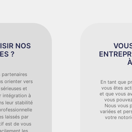
ISIR NOS
VOUS
ES ?
ENTREPR
À
 partenaires
s orienter vers
En tant que pr
vous êtes act
 sérieuses et
et que vous av
 intégration à
vous pouvez
s leur stabilité
Nous vous p
professionnelle
variées et per
s laissés par
votre notor
tif est de vous
acilement les