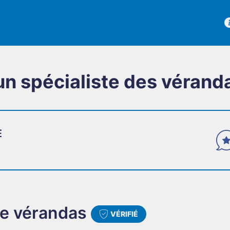
un spécialiste des vérand
E
AGES
FI
rifiés
De
de vérandas
VÉRIFIÉ