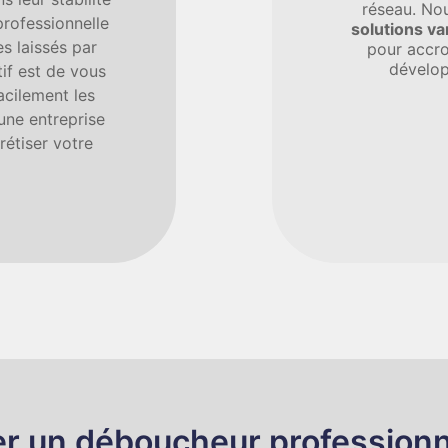
réseau. No
professionnelle
solutions va
s laissés par
pour accro
dévelop
tif est de vous
acilement les
 une entreprise
étiser votre
er un déboucheur professionn